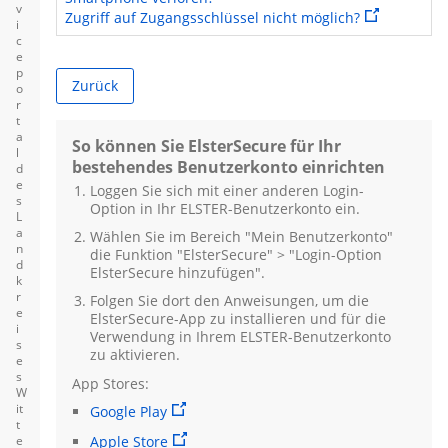
v
Sie verlassen
Zugriff auf Zugangsschlüssel nicht möglich?
i
c
e
p
Zurück
o
r
t
a
So können Sie ElsterSecure für Ihr
l
bestehendes Benutzerkonto einrichten
d
e
Loggen Sie sich mit einer anderen
Login
-
s
Option in Ihr ELSTER-Benutzerkonto ein.
L
a
Wählen Sie im Bereich "Mein Benutzerkonto"
n
die Funktion "ElsterSecure" > "
Login
-Option
d
ElsterSecure hinzufügen".
k
r
Folgen Sie dort den Anweisungen, um die
e
ElsterSecure-App zu installieren und für die
i
Verwendung in Ihrem ELSTER-Benutzerkonto
s
zu aktivieren.
e
s
App Stores:
W
it
Google Play
t
Apple Store
e