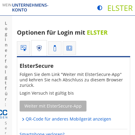
UNTERNEHMENS­
MEIN
ELSTER
Kontrastmodus um
KONTO
Sie verlassen die Seite
Sie verlassen 
L
o
Optionen für
Login
mit
ELSTER
g
i
n
Sie befinden sich hier:
Zertifikatsdatei
ElsterSecure
Sicherheitsstick
Signaturkarte
e
r
f
ElsterSecure
o
l
Folgen Sie dem Link "Weiter mit ElsterSecure-App"
g
und kehren Sie nach Abschluss zu diesem
Browser
t
zurück.
f
Login
Versuch ist gültig bis
ü
r
:
Weiter mit ElsterSecure-App
QR-
Code
für anderes Mobilgerät anzeigen
S
e
r
Smartphone verloren?